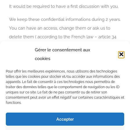
It would be required to have a first discussion with you.
We keep these confidential informations during 2 years.
You can have an access, change them or ask us to
delete them ( according to the French law – article 34
de la loi “Informatique et Libertés” du 6 janvier 1978).
Gérer le consentement aux
In order to do it, please send us an email to
cookies
info@icrep.fr
.
Pour offrir les meilleures expériences, nous utilisons des technologies
telles que les cookies pour stocker et/ou accéder aux informations des
appareils. Le fait de consentir à ces technologies nous permettra de
traiter des données telles que le comportement de navigation ou les ID
uniques sur ce site. Le fait de ne pas consentir ou de retirer son
Marseille
+ 33 (0)6 70 00 37 22
consentement peut avoir un effet négatif sur certaines caractéristiques et
fonctions.
Nantes
+ 33 (0)6 07 60 18 73
Accepter
Legal Notice