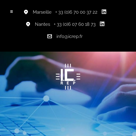
Marseille
+ 33 (0)6 70 00 37 22
Nantes
+ 33 (0)6 07 60 18 73
info@icrep.fr