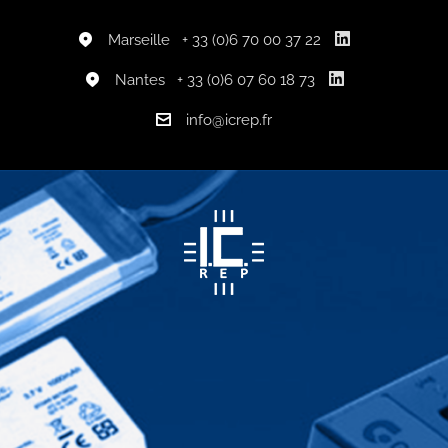
Marseille
+ 33 (0)6 70 00 37 22
Nantes
+ 33 (0)6 07 60 18 73
info@icrep.fr